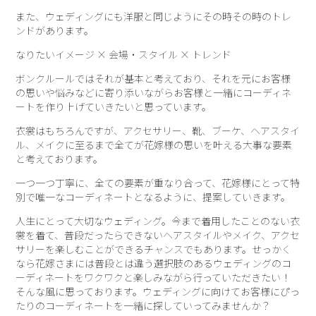
また、ウェディングにも洋服と同じようにその時その時のトレ
ンドがあります。
なりたいイメージ × 会場・スタイル × トレンド
ボンクルールではそれが基本と考えており、それを元にお客様
の思いや悩みなどに寄り添いながらお客様と一緒にコーディネ
ートを作り上げていきたいと思っています。
衣裳はもちろんですが、アクセサリー、靴、ブーケ、ヘアスタイ
ル、メイクに至るまで全てが花嫁様の思いを叶える大事な要素
と考えております。
一つ一つ丁寧に、全ての要素が重なり合って、花嫁様にとって特
別で唯一なコーディネートとなるように、提案していきます。
人生にとって大切なウェディング。今まで着用したことのない衣
裳を着て、普段だったらできないヘアスタイルやメイク、アクセ
サリーを楽しむことができるチャンスでもあります。せっかく
なら花嫁さまには普段とは違う選択肢のあるウェディングのコ
ーディネートをワクワクと楽しみながら行っていただきたい！
そんな風に思っております。ウェディングに向けてお客様にぴっ
たりのコーディネートを一緒に探していってみませんか？